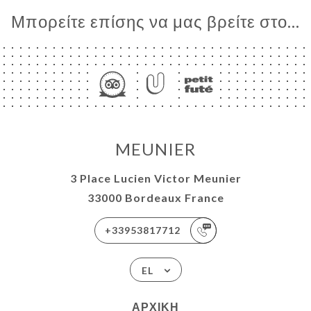
ΝΟΎ
Μπορείτε επίσης να μας βρείτε στο...
T AU
ER
BY AU
ER
ES &
ATIONS
MEUNIER
MENTS
3 Place Lucien Victor Meunier
ΑΦΉ
33000 Bordeaux France
+33953817712
EL
ΑΡΧΙΚΉ